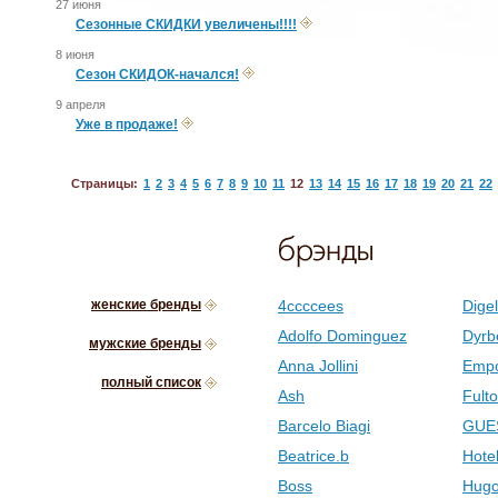
27 июня
Сезонные СКИДКИ увеличены!!!!
8 июня
Сезон СКИДОК-начался!
9 апреля
Уже в продаже!
Страницы:
1
2
3
4
5
6
7
8
9
10
11
12
13
14
15
16
17
18
19
20
21
22
женские бренды
4ccccees
Digel
Adolfo Dominguez
Dyrb
мужские бренды
Anna Jollini
Empo
полный список
Ash
Fult
Barcelo Biagi
GUE
Beatrice.b
Hotel
Boss
Hugo