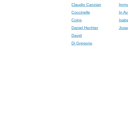
Claudio Canzian
Imma
Coccinelle
In Av
Coins
Isab
Daniel Hechter
Jose
David
Di Gregorio