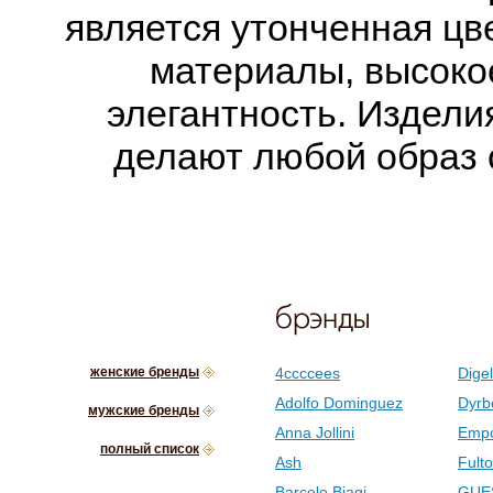
является утонченная цв
материалы, высоко
элегантность. Изделия
делают любой образ
женские бренды
4ccccees
Digel
Adolfo Dominguez
Dyrb
мужские бренды
Anna Jollini
Empo
полный список
Ash
Fult
Barcelo Biagi
GUE