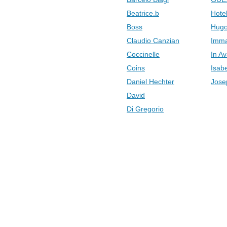
Beatrice.b
Hotel
Boss
Hugo
Claudio Canzian
Imma
Coccinelle
In Av
Coins
Isab
Daniel Hechter
Jose
David
Di Gregorio