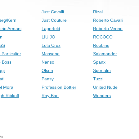
Just Cavalli
Rizal
erg/Kern
Just Couture
Roberto Cavalli
rio Armani
Lagerfeld
Roberto Verino
on
LIU JO
ROCOCO
SS
Lola Cruz
Roobins
 Particulier
Massana
Salamander
 Boss
Nanso
Spanx
gi
Olsen
Sportalm
ati
Pansy
Tuzzi
el Mora
Profession Bottier
United Nude
ph Ribkoff
Ray-Ban
Wonders
А»,