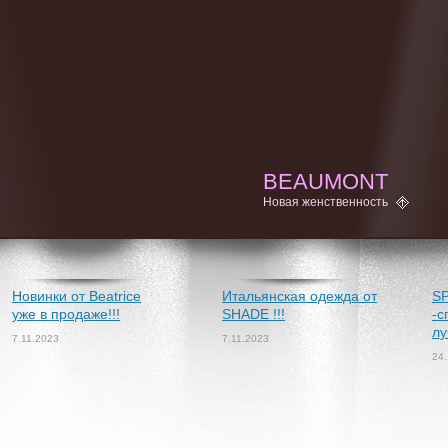
BEAUMONT
Новая женственность
Новинки от Beatrice
Итальянская одежда от
S
уже в продаже!!!
SHADE !!!
-с
лу
7.11.2023
7.11.2023
24