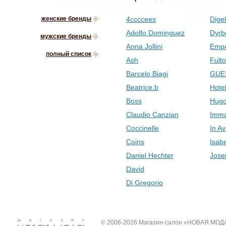
женские бренды
4ccccees
Digel
Adolfo Dominguez
Dyrb
мужские бренды
Anna Jollini
Empo
полный список
Ash
Fult
Barcelo Biagi
GUE
Beatrice.b
Hotel
Boss
Hugo
Claudio Canzian
Imma
Coccinelle
In Av
Coins
Isab
Daniel Hechter
Jose
David
Di Gregorio
© 2006-2026 Магазин-салон «НОВАЯ МОД