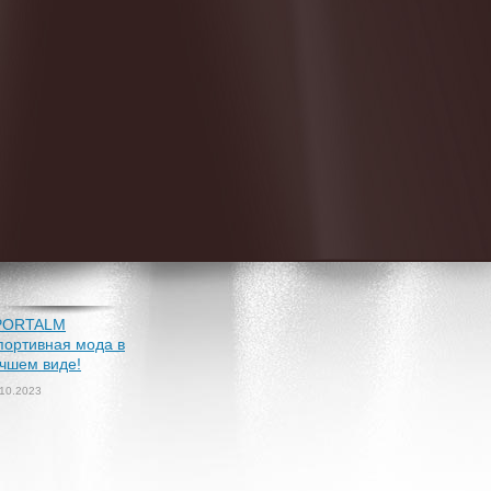
PORTALM
портивная мода в
чшем виде!
.10.2023