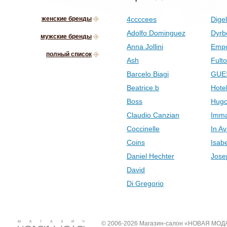
женские бренды
4ccccees
Digel
Adolfo Dominguez
Dyrb
мужские бренды
Anna Jollini
Empo
полный список
Ash
Fult
Barcelo Biagi
GUE
Beatrice.b
Hotel
Boss
Hugo
Claudio Canzian
Imma
Coccinelle
In Av
Coins
Isab
Daniel Hechter
Jose
David
Di Gregorio
© 2006-2026 Магазин-салон «НОВАЯ МОД