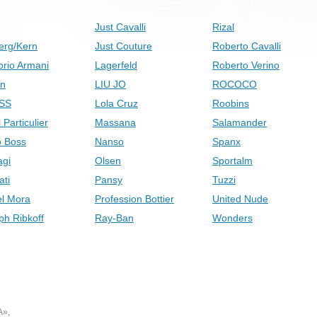
Just Cavalli
Rizal
erg/Kern
Just Couture
Roberto Cavalli
rio Armani
Lagerfeld
Roberto Verino
on
LIU JO
ROCOCO
SS
Lola Cruz
Roobins
 Particulier
Massana
Salamander
 Boss
Nanso
Spanx
gi
Olsen
Sportalm
ati
Pansy
Tuzzi
el Mora
Profession Bottier
United Nude
ph Ribkoff
Ray-Ban
Wonders
А»,