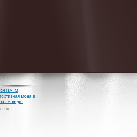
PORTALM
портивная мода в
чшем виде!
.10.2023