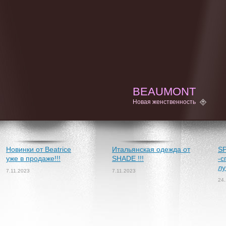
BEAUMONT
Новая женственность
Новинки от Beatrice
Итальянская одежда от
S
уже в продаже!!!
SHADE !!!
-с
лу
7.11.2023
7.11.2023
24