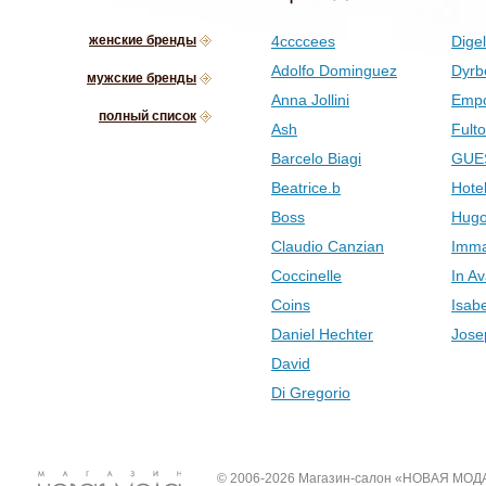
женские бренды
4ccccees
Digel
Adolfo Dominguez
Dyrb
мужские бренды
Anna Jollini
Empo
полный список
Ash
Fult
Barcelo Biagi
GUE
Beatrice.b
Hotel
Boss
Hugo
Claudio Canzian
Imma
Coccinelle
In Av
Coins
Isab
Daniel Hechter
Jose
David
Di Gregorio
© 2006-2026 Магазин-салон «НОВАЯ МОД