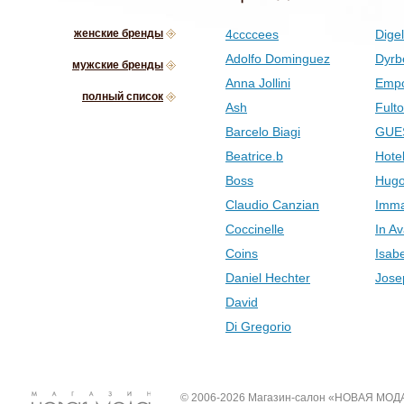
женские бренды
4ccccees
Digel
Adolfo Dominguez
Dyrb
мужские бренды
Anna Jollini
Empo
полный список
Ash
Fult
Barcelo Biagi
GUE
Beatrice.b
Hotel
Boss
Hugo
Claudio Canzian
Imma
Coccinelle
In Av
Coins
Isab
Daniel Hechter
Jose
David
Di Gregorio
© 2006-2026 Магазин-салон «НОВАЯ МОД