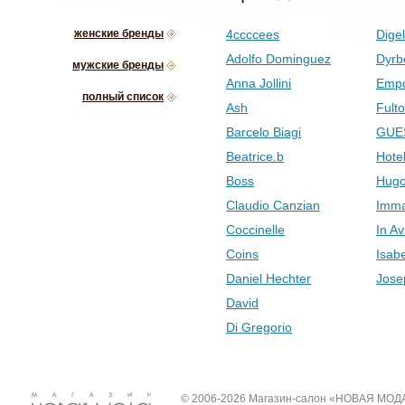
женские бренды
4ccccees
Digel
Adolfo Dominguez
Dyrb
мужские бренды
Anna Jollini
Empo
полный список
Ash
Fult
Barcelo Biagi
GUE
Beatrice.b
Hotel
Boss
Hugo
Claudio Canzian
Imma
Coccinelle
In Av
Coins
Isab
Daniel Hechter
Jose
David
Di Gregorio
© 2006-2026 Магазин-салон «НОВАЯ МОД