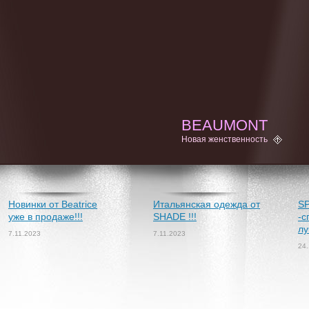
BEAUMONT
Новая женственность
Новинки от Beatrice
Итальянская одежда от
S
уже в продаже!!!
SHADE !!!
-с
лу
7.11.2023
7.11.2023
24