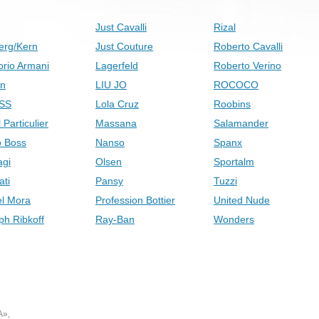
Just Cavalli
Rizal
erg/Kern
Just Couture
Roberto Cavalli
rio Armani
Lagerfeld
Roberto Verino
on
LIU JO
ROCOCO
SS
Lola Cruz
Roobins
 Particulier
Massana
Salamander
 Boss
Nanso
Spanx
gi
Olsen
Sportalm
ati
Pansy
Tuzzi
el Mora
Profession Bottier
United Nude
ph Ribkoff
Ray-Ban
Wonders
А»,