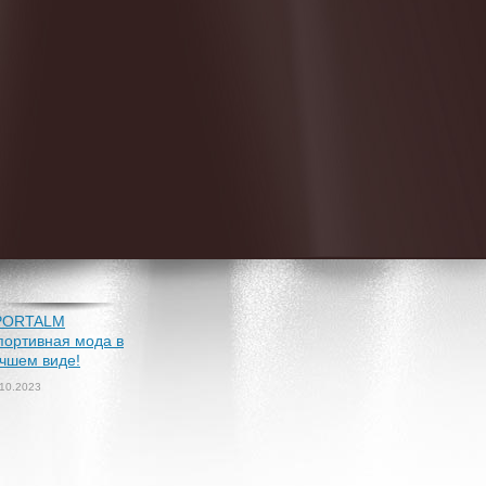
PORTALM
портивная мода в
чшем виде!
.10.2023