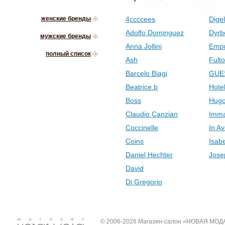
женские бренды
4ccccees
Digel
Adolfo Dominguez
Dyrb
мужские бренды
Anna Jollini
Empo
полный список
Ash
Fult
Barcelo Biagi
GUE
Beatrice.b
Hotel
Boss
Hugo
Claudio Canzian
Imma
Coccinelle
In Av
Coins
Isab
Daniel Hechter
Jose
David
Di Gregorio
© 2006-2026 Магазин-салон «НОВАЯ МОД