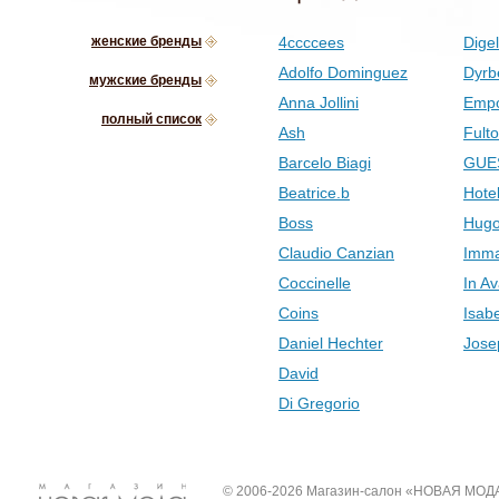
женские бренды
4ccccees
Digel
Adolfo Dominguez
Dyrb
мужские бренды
Anna Jollini
Empo
полный список
Ash
Fult
Barcelo Biagi
GUE
Beatrice.b
Hotel
Boss
Hugo
Claudio Canzian
Imma
Coccinelle
In Av
Coins
Isab
Daniel Hechter
Jose
David
Di Gregorio
© 2006-2026 Магазин-салон «НОВАЯ МОД