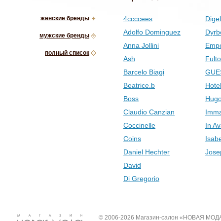
женские бренды
4ccccees
Digel
Adolfo Dominguez
Dyrb
мужские бренды
Anna Jollini
Empo
полный список
Ash
Fult
Barcelo Biagi
GUE
Beatrice.b
Hotel
Boss
Hugo
Claudio Canzian
Imma
Coccinelle
In Av
Coins
Isab
Daniel Hechter
Jose
David
Di Gregorio
© 2006-2026 Магазин-салон «НОВАЯ МОД