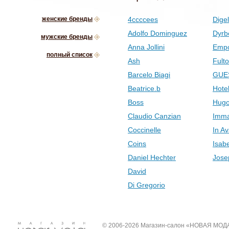
женские бренды
4ccccees
Digel
Adolfo Dominguez
Dyrb
мужские бренды
Anna Jollini
Empo
полный список
Ash
Fult
Barcelo Biagi
GUE
Beatrice.b
Hotel
Boss
Hugo
Claudio Canzian
Imma
Coccinelle
In Av
Coins
Isab
Daniel Hechter
Jose
David
Di Gregorio
© 2006-2026 Магазин-салон «НОВАЯ МОД