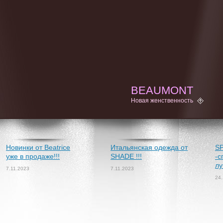
BEAUMONT
Новая женственность
Новинки от Beatrice
Итальянская одежда от
S
уже в продаже!!!
SHADE !!!
-с
лу
7.11.2023
7.11.2023
24