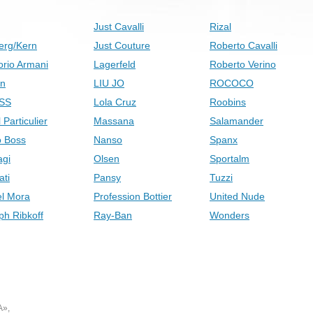
Just Cavalli
Rizal
erg/Kern
Just Couture
Roberto Cavalli
rio Armani
Lagerfeld
Roberto Verino
on
LIU JO
ROCOCO
SS
Lola Cruz
Roobins
 Particulier
Massana
Salamander
 Boss
Nanso
Spanx
gi
Olsen
Sportalm
ati
Pansy
Tuzzi
el Mora
Profession Bottier
United Nude
ph Ribkoff
Ray-Ban
Wonders
А»,