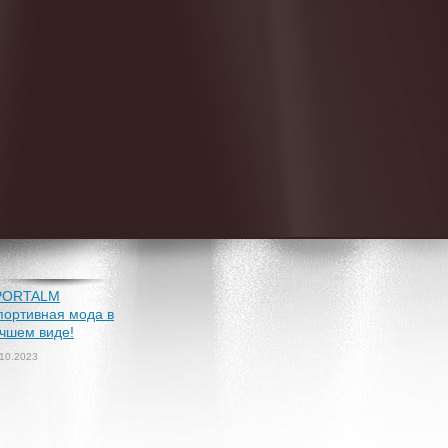
PORTALM
портивная мода в
чшем виде!
.10.2023