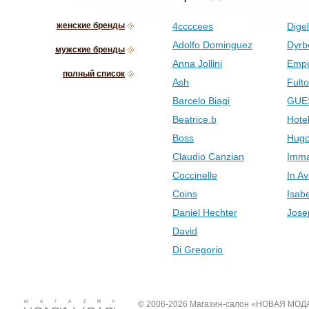
женские бренды
4ccccees
Digel
Adolfo Dominguez
Dyrb
мужские бренды
Anna Jollini
Empo
полный список
Ash
Fult
Barcelo Biagi
GUE
Beatrice.b
Hotel
Boss
Hugo
Claudio Canzian
Imma
Coccinelle
In Av
Coins
Isab
Daniel Hechter
Jose
David
Di Gregorio
© 2006-2026 Магазин-салон «НОВАЯ МОД