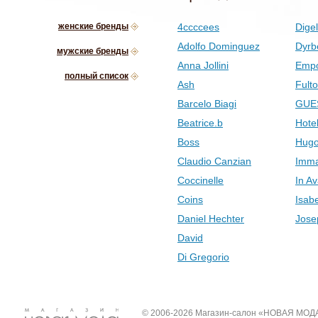
женские бренды
4ccccees
Digel
Adolfo Dominguez
Dyrb
мужские бренды
Anna Jollini
Empo
полный список
Ash
Fult
Barcelo Biagi
GUE
Beatrice.b
Hotel
Boss
Hugo
Claudio Canzian
Imma
Coccinelle
In Av
Coins
Isab
Daniel Hechter
Jose
David
Di Gregorio
© 2006-2026 Магазин-салон «НОВАЯ МОД