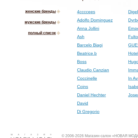
женские бренды
4ccccees
Digel
Adolfo Dominguez
Dyrb
мужские бренды
Anna Jollini
Empo
полный список
Ash
Fult
Barcelo Biagi
GUE
Beatrice.b
Hotel
Boss
Hugo
Claudio Canzian
Imma
Coccinelle
In Av
Coins
Isab
Daniel Hechter
Jose
David
Di Gregorio
© 2006-2026 Магазин-салон «НОВАЯ МОД