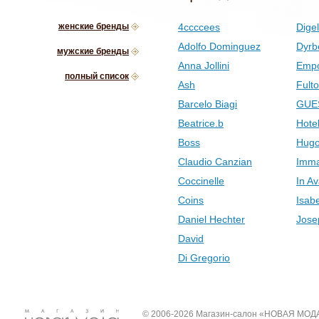
женские бренды
4ccccees
Digel
Adolfo Dominguez
Dyrb
мужские бренды
Anna Jollini
Empo
полный список
Ash
Fult
Barcelo Biagi
GUE
Beatrice.b
Hotel
Boss
Hugo
Claudio Canzian
Imma
Coccinelle
In Av
Coins
Isab
Daniel Hechter
Jose
David
Di Gregorio
© 2006-2026 Магазин-салон «НОВАЯ МОД