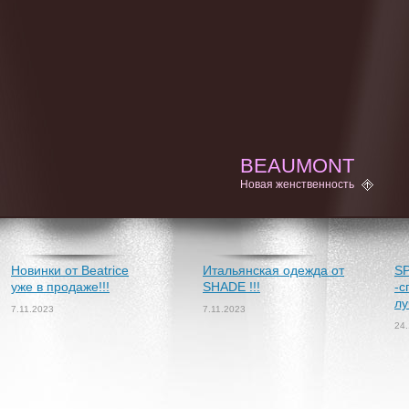
BEAUMONT
Новая женственность
Новинки от Beatrice
Итальянская одежда от
S
уже в продаже!!!
SHADE !!!
-с
лу
7.11.2023
7.11.2023
24