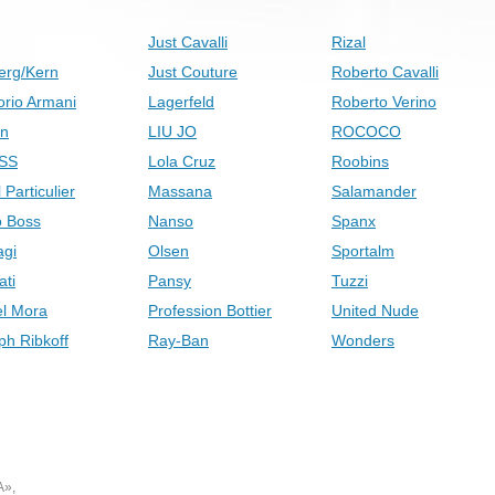
Just Cavalli
Rizal
erg/Kern
Just Couture
Roberto Cavalli
rio Armani
Lagerfeld
Roberto Verino
on
LIU JO
ROCOCO
SS
Lola Cruz
Roobins
 Particulier
Massana
Salamander
 Boss
Nanso
Spanx
gi
Olsen
Sportalm
ati
Pansy
Tuzzi
el Mora
Profession Bottier
United Nude
ph Ribkoff
Ray-Ban
Wonders
А»,