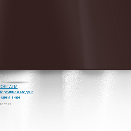
PORTALM
портивная мода в
чшем виде!
.10.2023