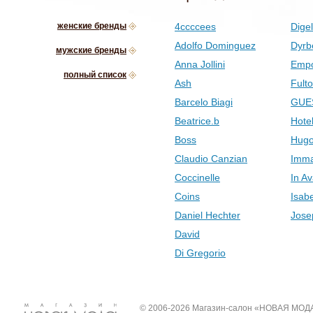
женские бренды
4ccccees
Digel
Adolfo Dominguez
Dyrb
мужские бренды
Anna Jollini
Empo
полный список
Ash
Fult
Barcelo Biagi
GUE
Beatrice.b
Hotel
Boss
Hugo
Claudio Canzian
Imma
Coccinelle
In Av
Coins
Isab
Daniel Hechter
Jose
David
Di Gregorio
© 2006-2026 Магазин-салон «НОВАЯ МОД