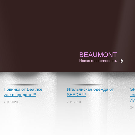
BEAUMONT
Новая женственность
Новинки от Beatrice
Итальянская одежда от
S
уже в продаже!!!
SHADE !!!
-с
лу
7.11.2023
7.11.2023
24