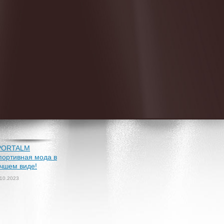
PORTALM
портивная мода в
чшем виде!
.10.2023