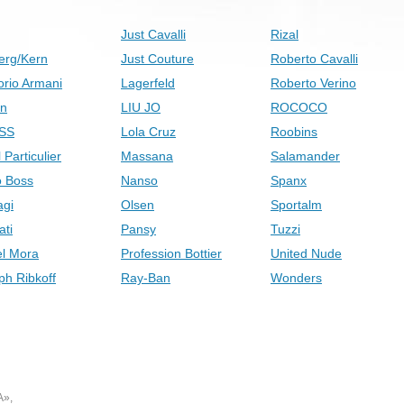
Just Cavalli
Rizal
erg/Kern
Just Couture
Roberto Cavalli
rio Armani
Lagerfeld
Roberto Verino
on
LIU JO
ROCOCO
SS
Lola Cruz
Roobins
 Particulier
Massana
Salamander
 Boss
Nanso
Spanx
gi
Olsen
Sportalm
ati
Pansy
Tuzzi
el Mora
Profession Bottier
United Nude
ph Ribkoff
Ray-Ban
Wonders
А»,