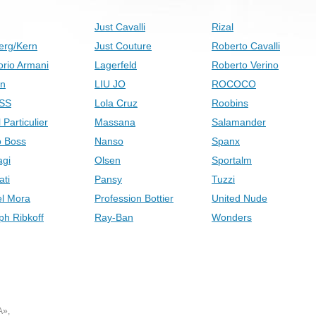
Just Cavalli
Rizal
erg/Kern
Just Couture
Roberto Cavalli
rio Armani
Lagerfeld
Roberto Verino
on
LIU JO
ROCOCO
SS
Lola Cruz
Roobins
 Particulier
Massana
Salamander
 Boss
Nanso
Spanx
gi
Olsen
Sportalm
ati
Pansy
Tuzzi
el Mora
Profession Bottier
United Nude
ph Ribkoff
Ray-Ban
Wonders
А»,