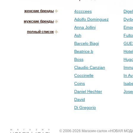
женские бренды
4ccccees
Digel
Adolfo Dominguez
Dyrb
мужские бренды
Anna Jollini
Empo
полный список
Ash
Fult
Barcelo Biagi
GUE
Beatrice.b
Hotel
Boss
Hugo
Claudio Canzian
Imma
Coccinelle
In Av
Coins
Isab
Daniel Hechter
Jose
David
Di Gregorio
© 2006-2026 Магазин-салон «НОВАЯ МОД