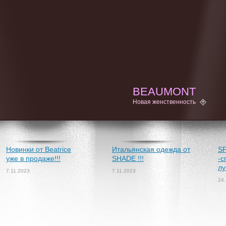
BEAUMONT
Новая женственность
Новинки от Beatrice
Итальянская одежда от
S
уже в продаже!!!
SHADE !!!
-с
лу
7.11.2023
7.11.2023
24