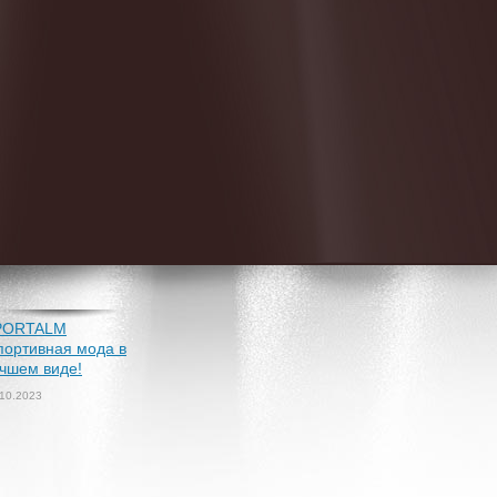
PORTALM
портивная мода в
чшем виде!
.10.2023