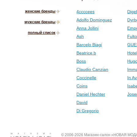
женские бренды
4ccccees
Digel
Adolfo Dominguez
Dyrb
мужские бренды
Anna Jollini
Empo
полный список
Ash
Fult
Barcelo Biagi
GUE
Beatrice.b
Hotel
Boss
Hugo
Claudio Canzian
Imma
Coccinelle
In Av
Coins
Isab
Daniel Hechter
Jose
David
Di Gregorio
© 2006-2026 Магазин-салон «НОВАЯ МОД