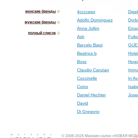
женские бренды
4ccccees
Digel
Adolfo Dominguez
Dyrb
мужские бренды
Anna Jollini
Empo
полный список
Ash
Fult
Barcelo Biagi
GUE
Beatrice.b
Hotel
Boss
Hugo
Claudio Canzian
Imma
Coccinelle
In Av
Coins
Isab
Daniel Hechter
Jose
David
Di Gregorio
© 2006-2026 Магазин-салон «НОВАЯ МОД