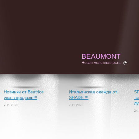
BEAUMONT
Новая женственность
Новинки от Beatrice
Итальянская одежда от
S
уже в продаже!!!
SHADE !!!
-с
лу
7.11.2023
7.11.2023
24