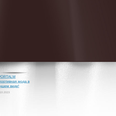
PORTALM
портивная мода в
чшем виде!
.10.2023