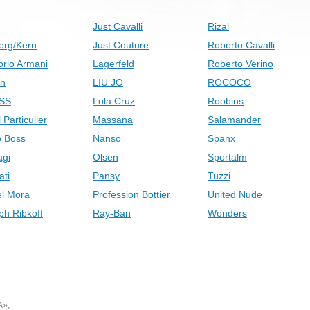
Just Cavalli
Rizal
erg/Kern
Just Couture
Roberto Cavalli
rio Armani
Lagerfeld
Roberto Verino
on
LIU JO
ROCOCO
SS
Lola Cruz
Roobins
 Particulier
Massana
Salamander
 Boss
Nanso
Spanx
gi
Olsen
Sportalm
ati
Pansy
Tuzzi
el Mora
Profession Bottier
United Nude
ph Ribkoff
Ray-Ban
Wonders
А»,