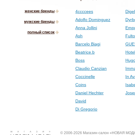
женские бренды
4ccccees
Digel
Adolfo Dominguez
Dyrb
мужские бренды
Anna Jollini
Empo
полный список
Ash
Fult
Barcelo Biagi
GUE
Beatrice.b
Hotel
Boss
Hugo
Claudio Canzian
Imma
Coccinelle
In Av
Coins
Isab
Daniel Hechter
Jose
David
Di Gregorio
© 2006-2026 Магазин-салон «НОВАЯ МОД