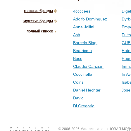
женские бренды
4ccccees
Digel
Adolfo Dominguez
Dyrb
мужские бренды
Anna Jollini
Empo
полный список
Ash
Fult
Barcelo Biagi
GUE
Beatrice.b
Hotel
Boss
Hugo
Claudio Canzian
Imma
Coccinelle
In Av
Coins
Isab
Daniel Hechter
Jose
David
Di Gregorio
© 2006-2026 Магазин-салон «НОВАЯ МОД