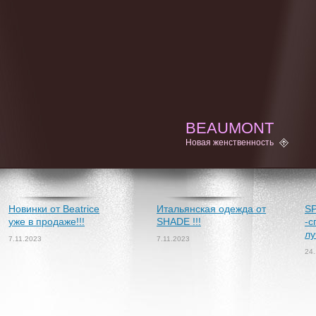
BEAUMONT
Новая женственность
Новинки от Beatrice
Итальянская одежда от
S
уже в продаже!!!
SHADE !!!
-с
лу
7.11.2023
7.11.2023
24