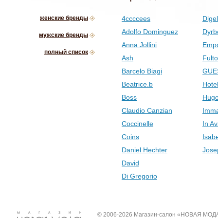
женские бренды
4ccccees
Digel
Adolfo Dominguez
Dyrb
мужские бренды
Anna Jollini
Empo
полный список
Ash
Fult
Barcelo Biagi
GUE
Beatrice.b
Hotel
Boss
Hugo
Claudio Canzian
Imma
Coccinelle
In Av
Coins
Isab
Daniel Hechter
Jose
David
Di Gregorio
© 2006-2026 Магазин-салон «НОВАЯ МОД