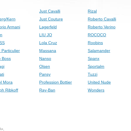
Just Cavalli
Rizal
erg/Kern
Just Couture
Roberto Cavalli
rio Armani
Lagerfeld
Roberto Verino
on
LIU JO
ROCOCO
SS
Lola Cruz
Roobins
 Particulier
Massana
Salamander
 Boss
Nanso
Spanx
gi
Olsen
Sportalm
ati
Pansy
Tuzzi
el Mora
Profession Bottier
United Nude
ph Ribkoff
Ray-Ban
Wonders
А»,