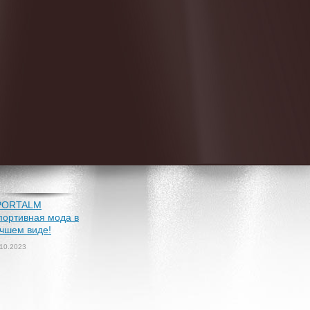
PORTALM
портивная мода в
чшем виде!
.10.2023