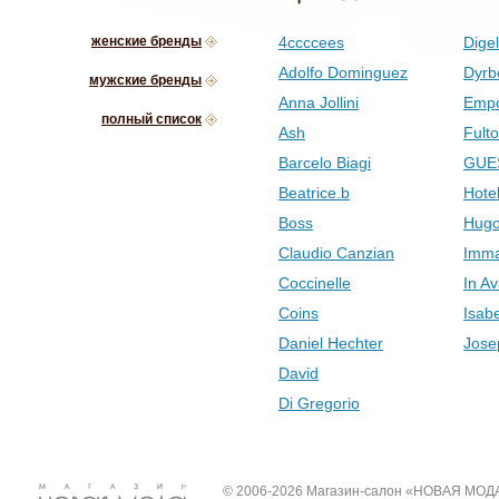
женские бренды
4ccccees
Digel
Adolfo Dominguez
Dyrb
мужские бренды
Anna Jollini
Empo
полный список
Ash
Fult
Barcelo Biagi
GUE
Beatrice.b
Hotel
Boss
Hugo
Claudio Canzian
Imma
Coccinelle
In Av
Coins
Isab
Daniel Hechter
Jose
David
Di Gregorio
© 2006-2026 Магазин-салон «НОВАЯ МОД