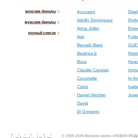
женские бренды
4ccccees
Digel
Adolfo Dominguez
Dyrb
мужские бренды
Anna Jollini
Empo
полный список
Ash
Fult
Barcelo Biagi
GUE
Beatrice.b
Hotel
Boss
Hugo
Claudio Canzian
Imma
Coccinelle
In Av
Coins
Isab
Daniel Hechter
Jose
David
Di Gregorio
© 2006-2026 Магазин-салон «НОВАЯ МОД