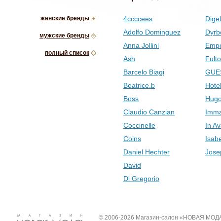
женские бренды
4ccccees
Digel
Adolfo Dominguez
Dyrb
мужские бренды
Anna Jollini
Empo
полный список
Ash
Fult
Barcelo Biagi
GUE
Beatrice.b
Hotel
Boss
Hugo
Claudio Canzian
Imma
Coccinelle
In Av
Coins
Isab
Daniel Hechter
Jose
David
Di Gregorio
© 2006-2026 Магазин-салон «НОВАЯ МОД