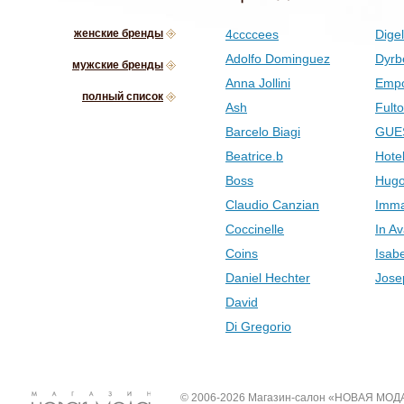
женские бренды
4ccccees
Digel
Adolfo Dominguez
Dyrb
мужские бренды
Anna Jollini
Empo
полный список
Ash
Fult
Barcelo Biagi
GUE
Beatrice.b
Hotel
Boss
Hugo
Claudio Canzian
Imma
Coccinelle
In Av
Coins
Isab
Daniel Hechter
Jose
David
Di Gregorio
© 2006-2026 Магазин-салон «НОВАЯ МОД